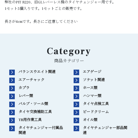
弊社のPIT R220、旧GLレバーレス機のタイヤチェンジャー用です。
1セット5個入りです。1セットごとの販売です。
長さが4cmです。長さにご注意してください
Category
商品カテゴリー
バランスウエイト関連
エアゲージ
エアーチャック
ソケット関連
カプラ
ホース類
レバー類
ハンマー類
バルブ・ツール類
タイヤ点検工具
タイヤ交換補助工具
ビードクリーム
TB用作業工具
オイル類
タイヤチェンジャー付属品
タイヤチェンジャー部品関
関連
連