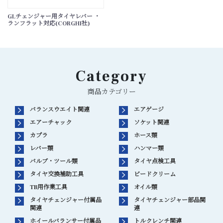
GLチェンジャー用タイヤレバー ・
ランフラット対応(CORGHI社)
Category
商品カテゴリー
バランスウエイト関連
エアゲージ
エアーチャック
ソケット関連
カプラ
ホース類
レバー類
ハンマー類
バルブ・ツール類
タイヤ点検工具
タイヤ交換補助工具
ビードクリーム
TB用作業工具
オイル類
タイヤチェンジャー付属品
タイヤチェンジャー部品関
関連
連
ホイールバランサー付属品
トルクレンチ関連