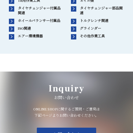
TB用作業工具
オイル類
タイヤチェンジャー付属品
タイヤチェンジャー部品関
関連
連
ホイールバランサー付属品
トルクレンチ関連
ISO関連
グラインダー
エアー環境機器
その他作業工具
Inquiry
お問い合わせ
ONLINE SHOPに関するご質問・ご意見は
下記ページよりお問い合わせください。