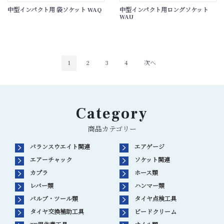
中型インパクト用 袋ソケット WAQ
中型インパクト用ロングソケット
WAU
1
2
3
4
次へ
Category
商品カテゴリー
バランスウエイト関連
エアゲージ
エアーチャック
ソケット関連
カプラ
ホース類
レバー類
ハンマー類
バルブ・ツール類
タイヤ点検工具
タイヤ交換補助工具
ビードクリーム