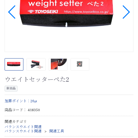
ウエイトセッターぺた2
新商品
加算ポイント：
26
pt
商品コード：
418350
関連カテゴリ
バランスウエイト関連
バランスウエイト関連
関連工具