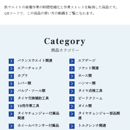
鉄ウエイトの装着作業の時間短縮化と作業ストレスを解消した商品です。
QRコードで、この商品の使い方の動画をご覧になれます。
Category
商品カテゴリー
バランスウエイト関連
エアゲージ
エアーチャック
ソケット関連
カプラ
ホース類
レバー類
ハンマー類
バルブ・ツール類
タイヤ点検工具
タイヤ交換補助工具
ビードクリーム
TB用作業工具
オイル類
タイヤチェンジャー付属品
タイヤチェンジャー部品関
関連
連
ホイールバランサー付属品
トルクレンチ関連